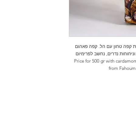
תערובת קפה טחון עם הל. קפה פאהום
יחוחות נדרים, נחשב לפרימיום
Price for 500 gr with cardamom Coffee is ro
from Fahoum c