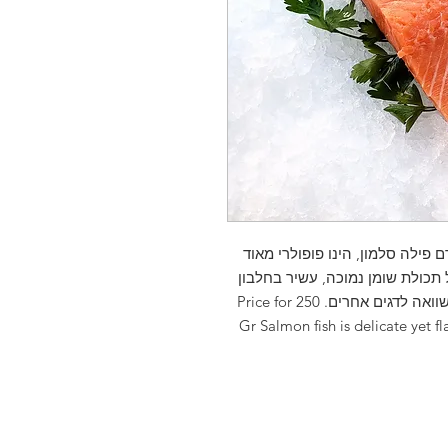
ל-1 יחידה משקל ממוצע ליחידה: 250 גרם פילה סלמון, הינו פופולרי מאוד
 תכולת שומן נמוכה, עשיר בחלבון
ואומגה 3. דג סלמון בעל טעם וריח עדינים בהשוואה לדגים אחרים. Price for 250
Gr Salmon fish is delicate yet 