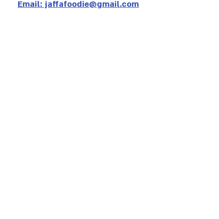
Email: jaffafoodie@gmail.com
Call: 0539436811
@jaffafoodie