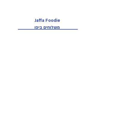
Jaffa Foodie
משלוחים ביפו
Email: jaffafoodie@gmail.com
Call: 0539436811
@jaffafoodie