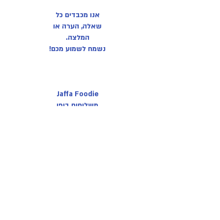
אנו מכבדים כל
שאלה, הערה או
המלצה.
נשמח לשמוע מכם!
Jaffa Foodie
משלוחים ביפו
Email: jaffafoodie@gmail.com
Call: 0539436811
@jaffafoodie