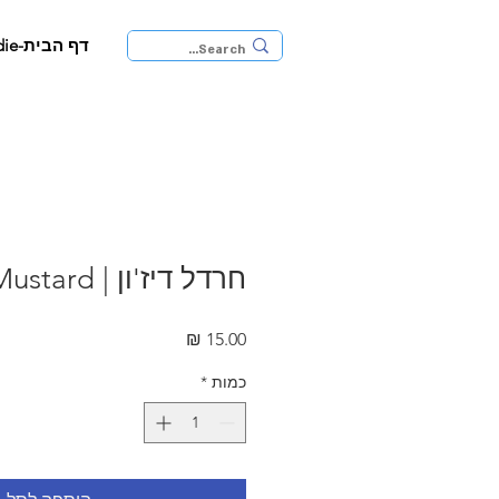
דף הבית-JaffaFoodie
חרדל דיז'ון | Dijon Mustard
מחיר
כמות
*