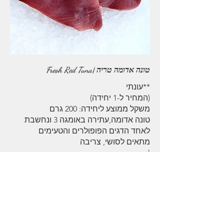
טונה אדומה טריה |Fresh Red Tuna
טונה אדומה,עתירה באומגה 3 ונחשבת
Tender, delicate and considered the
more widely popular fish for sushi and
light searing
‏59 ‏₪