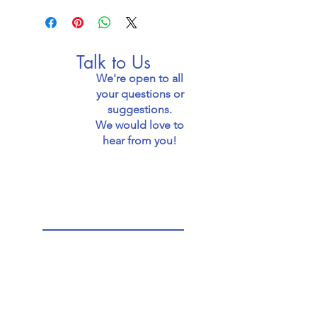
Talk to Us
We're open to all
your questions or
suggestions.
We would love to
hear from you!
Email: jaffafoodie@gmail.com
Call: 0539436811