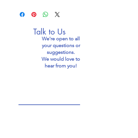
Talk to Us
We're open to all
your questions or
suggestions.
We would love to
hear from you!
Email: jaffafoodie@gmail.com
Call: 0539436811